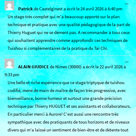
Ouv
...
cett
Patrick
de
Castelginest
a écrit le
24 avril 2026
à
6:40 pm
boît
Un stage très complet qui m'a beaucoup apporté sur le plan
mét
technique et pratique avec une qualité pédagogique de la part de
Thierry Huguet qui ne se dément pas. A recommander à tous ceux
qui souhaitent apprendre comme approfondir ces techniques de
Tuishou si complémentaires de la pratique du Tai Chi.
Ouv
...
cett
ALAIN GIUDICE
de
Nîmes (30000)
a écrit le
22 avril 2026
à
boît
9:33 pm
mét
Une belle et riche expérience que ce stage triptyque de tuishou
codifié, mené de main de maître de façon très progressive, avec
bienveillance, bonne humeur et surtout une grande précision
technique par Thierry HUGUET et ses assistants et collaborateurs.
En particulier merci à Aurore! C'est aussi une rencontre très
sympathique avec des pratiquants de tous horizons et de niveaux
divers qui m'a laissé un sentiment de bien-être et de détente tout