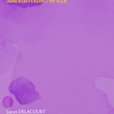
3ème duan FFAEMC / IYFTCCA
Lucas DELACOURT