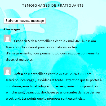
TEMOIGNAGES DE PRATIQUANTS
4 messages.
Ouv
...
cett
Frederic S
de
Montpellier
a écrit le
2 mai 2026
à
8:34 am
boît
Merci pour la vidéo et pour les formations, riches
mét
d'enseignements, nous poussant toujours aux questionnements
divers et multiples
Ouv
...
cett
Eric B
de
Montpellier
a écrit le
25 avril 2026
à
7:01 pm
boît
Merci pour ce stage , les vidéos et toute l'attention que tu portes à
mét
construire, enrichir et adapter ton enseignement ! Toujours très
enrichissant, beaucoup de choses passionnantes dans ce dernier
week-end. Les points que tu proposes sont essentiels...