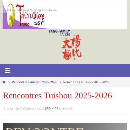
Passer
Cours de Taï Chi et Qi Gong à Toulouse
vers
le
contenu
Home
Rencontres Tuishou 2025-2026
Rencontres Tuishou 2025-2026
Rencontres Tuishou 2025-2026
La taille totale est de
pixels
659 × 934